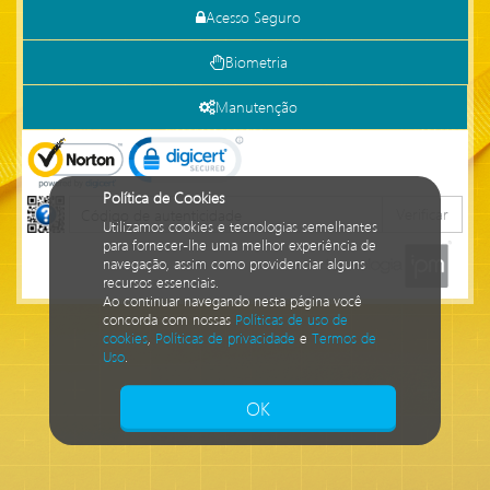
Acesso Seguro
Biometria
Manutenção
Política de Cookies
Verificar
Utilizamos cookies e tecnologias semelhantes
para fornecer-lhe uma melhor experiência de
navegação, assim como providenciar alguns
recursos essenciais.
Ao continuar navegando nesta página você
concorda com nossas
Políticas de uso de
cookies
,
Políticas de privacidade
e
Termos de
Uso
.
Isto significa que diversos recursos
providenciados poderão não estar disponíveis.
OK